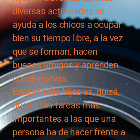
diversas actividades se
ayuda a los chicos a ocupar
bien su tiempo libre, a la vez
que se forman, hacen
buenos amigos y aprenden
cosas nuevas.
Educar a los hijos es, quizá,
una de las tareas más
importantes a las que una
persona ha de hacer frente a