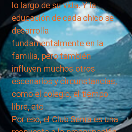
lo largo de su vida. Y la
educación de cada chico se
desarrolla
fundamentalmente en la
familia, pero también
influyen muchos otros
escenarios y circunstancias,
como el colegio, el tiempo
libre, etc.
Por eso, el Club Senra es una